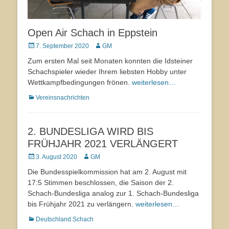
Open Air Schach in Eppstein
Veröffentlicht
7. September 2020
Autor
GM
am
Zum ersten Mal seit Monaten konnten die Idsteiner
Schachspieler wieder Ihrem liebsten Hobby unter
Wettkampfbedingungen frönen.
weiterlesen…
Kategorien
Vereinsnachrichten
2. BUNDESLIGA WIRD BIS
FRÜHJAHR 2021 VERLÄNGERT
Veröffentlicht
3. August 2020
Autor
GM
am
Die Bundesspielkommission hat am 2. August mit
17:5 Stimmen beschlossen, die Saison der 2.
Schach-Bundesliga analog zur 1. Schach-Bundesliga
bis Frühjahr 2021 zu verlängern.
weiterlesen…
Kategorien
Deutschland Schach