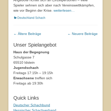
Spieler sehnen sich aber nach Vereinswettkämpfen,
wie vor Beginn der Krise.
weiterlesen…
Kategorien
Deutschland Schach
Beitrags-
←
Ältere Beiträge
←
Neuere Beiträge
Navigation
Unser Spielangebot
Haus der Begegnung
Schulgasse 7
65510 Idstein
Jugendschach
Freitags 17:15h – 19:15h
Erwachsene
treffen sich
Freitags ab 19:30h
Quick Links
Deutscher Schachbund
Hessischer Schachverband