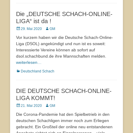
Die „DEUTSCHE SCHACH-ONLINE-
LIGA“ ist da !
Veröffentlicht
29. Mai 2020
Autor
GM
am
Vor kurzem haben wir die Deutsche Schach-Online-
Liga (DSOL) angekündigt und nun ist es soweit:
Interessierte Vereine können ab sofort auf
dsol.schachbund.de ihre Mannschaften melden.
weiterlesen…
Kategorien
Deutschland Schach
DIE DEUTSCHE SCHACH-ONLINE-
LIGA KOMMT!
Veröffentlicht
21. Mai 2020
Autor
GM
am
Die Corona-Pandemie hat den Spielbetrieb in den
deutschen Schachligen immer noch zum Erliegen
gebracht. Ein Großteil der online neu entstandenen
Angebote richtet sich an Einzelpersonen – viele