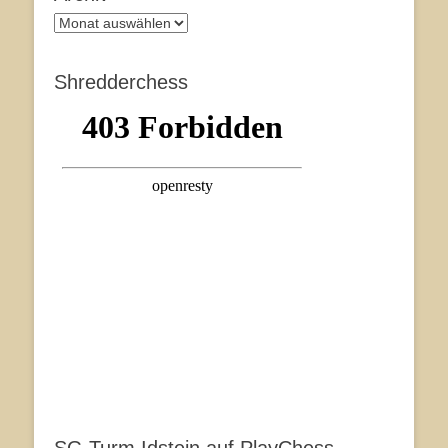
Archiv
Shredderchess
SG Turm Idstein auf PlayChess