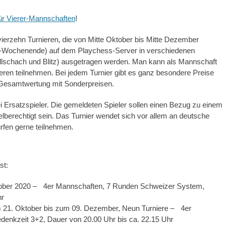
ür Vierer-Mannschaften
!
ierzehn Turnieren, die von Mitte Oktober bis Mitte Dezember
h-Wochenende) auf dem Playchess-Server in verschiedenen
lschach und Blitz) ausgetragen werden. Man kann als Mannschaft
eren teilnehmen. Bei jedem Turnier gibt es ganz besondere Preise
 Gesamtwertung mit Sonderpreisen.
i Ersatzspieler. Die gemeldeten Spieler sollen einen Bezug zu einem
elberechtigt sein. Das Turnier wendet sich vor allem an deutsche
rfen gerne teilnehmen.
st:
tober 2020 – 4er Mannschaften, 7 Runden Schweizer System,
hr
 21. Oktober bis zum 09. Dezember, Neun Turniere – 4er
enkzeit 3+2, Dauer von 20.00 Uhr bis ca. 22.15 Uhr