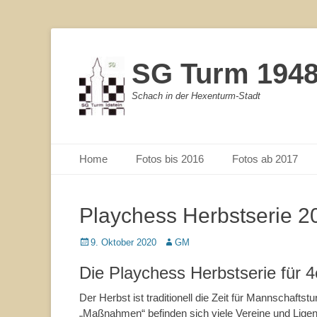
SG Turm 1948/
Schach in der Hexenturm-Stadt
Primärmenu
Weiter
Home
Fotos bis 2016
Fotos ab 2017
zum
Inhalt
Playchess Herbstserie 2
Veröffentlicht
9. Oktober 2020
Autor
GM
am
Die Playchess Herbstserie für 
Der Herbst ist traditionell die Zeit für Mannschaft
„Maßnahmen“ befinden sich viele Vereine und Ligen 