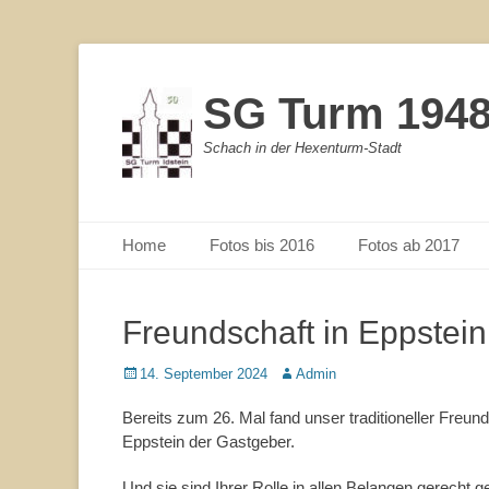
SG Turm 1948/
Schach in der Hexenturm-Stadt
Primärmenu
Weiter
Home
Fotos bis 2016
Fotos ab 2017
zum
Inhalt
Freundschaft in Eppstein
Veröffentlicht
14. September 2024
Autor
Admin
am
Bereits zum 26. Mal fand unser traditioneller Fre
Eppstein der Gastgeber.
Und sie sind Ihrer Rolle in allen Belangen gerecht 