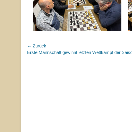
Beitragsnavigation
← Zurück
Vorhergehender
Erste Mannschaft gewinnt letzten Wettkampf der Sais
Beitrag: