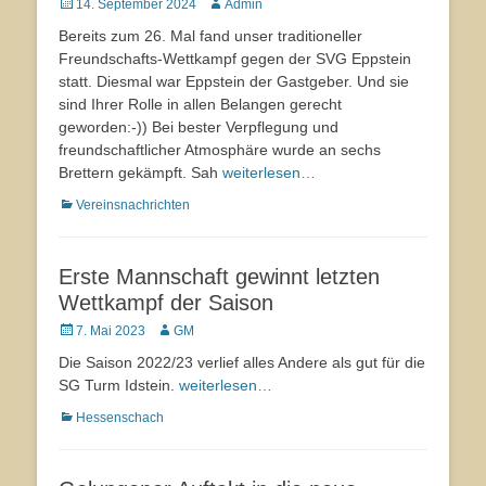
Veröffentlicht
14. September 2024
Autor
Admin
am
Bereits zum 26. Mal fand unser traditioneller
Freundschafts-Wettkampf gegen der SVG Eppstein
statt. Diesmal war Eppstein der Gastgeber. Und sie
sind Ihrer Rolle in allen Belangen gerecht
geworden:-)) Bei bester Verpflegung und
freundschaftlicher Atmosphäre wurde an sechs
Brettern gekämpft. Sah
weiterlesen…
Kategorien
Vereinsnachrichten
Erste Mannschaft gewinnt letzten
Wettkampf der Saison
Veröffentlicht
7. Mai 2023
Autor
GM
am
Die Saison 2022/23 verlief alles Andere als gut für die
SG Turm Idstein.
weiterlesen…
Kategorien
Hessenschach