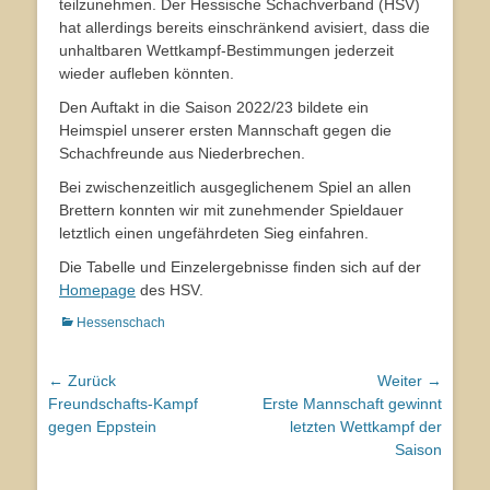
teilzunehmen. Der Hessische Schachverband (HSV)
hat allerdings bereits einschränkend avisiert, dass die
unhaltbaren Wettkampf-Bestimmungen jederzeit
wieder aufleben könnten.
Den Auftakt in die Saison 2022/23 bildete ein
Heimspiel unserer ersten Mannschaft gegen die
Schachfreunde aus Niederbrechen.
Bei zwischenzeitlich ausgeglichenem Spiel an allen
Brettern konnten wir mit zunehmender Spieldauer
letztlich einen ungefährdeten Sieg einfahren.
Die Tabelle und Einzelergebnisse finden sich auf der
Homepage
des HSV.
Kategorien
Hessenschach
Beitragsnavigation
← Zurück
Weiter →
Vorhergehender
Freundschafts-Kampf
Nächster
Erste Mannschaft gewinnt
Beitrag:
gegen Eppstein
Beitrag:
letzten Wettkampf der
Saison