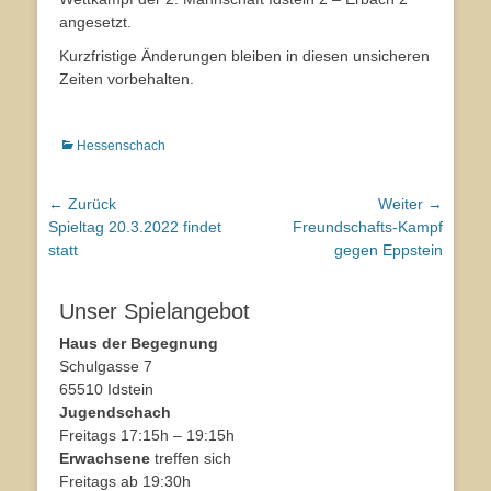
angesetzt.
Kurzfristige Änderungen bleiben in diesen unsicheren
Zeiten vorbehalten.
Kategorien
Hessenschach
Beitragsnavigation
← Zurück
Weiter →
Vorhergehender
Spieltag 20.3.2022 findet
Nächster
Freundschafts-Kampf
Beitrag:
statt
Beitrag:
gegen Eppstein
Unser Spielangebot
Haus der Begegnung
Schulgasse 7
65510 Idstein
Jugendschach
Freitags 17:15h – 19:15h
Erwachsene
treffen sich
Freitags ab 19:30h