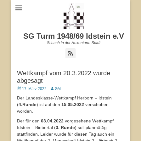
SG Turm 1948/69 Idstein e.V
Schach in der Hexenturm-Stadt
Feed
Wettkampf vom 20.3.2022 wurde
abgesagt
Veröffentlicht
17. März 2022
Autor
GM
am
Der Landesklasse-Wettkampf Herborn – Idstein
(
4.Runde
) ist auf den
15.05.2022
verschoben
worden.
Der für den
03.04.2022
vorgesehene Wettkampf
Idstein – Biebertal (
3. Runde
) soll planmäßig
stattfinden. Leider wurde für diesen Tag auch ein
Wettkampf der 2. Mannschaft Idstein 2 – Erbach 2