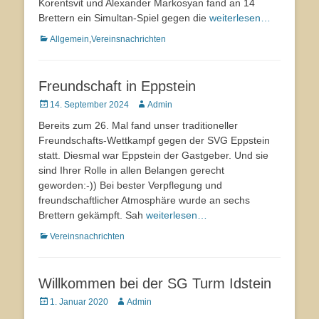
Korentsvit und Alexander Markosyan fand an 14
Brettern ein Simultan-Spiel gegen die
weiterlesen…
Kategorien
Allgemein
,
Vereinsnachrichten
Freundschaft in Eppstein
Veröffentlicht
14. September 2024
Autor
Admin
am
Bereits zum 26. Mal fand unser traditioneller
Freundschafts-Wettkampf gegen der SVG Eppstein
statt. Diesmal war Eppstein der Gastgeber. Und sie
sind Ihrer Rolle in allen Belangen gerecht
geworden:-)) Bei bester Verpflegung und
freundschaftlicher Atmosphäre wurde an sechs
Brettern gekämpft. Sah
weiterlesen…
Kategorien
Vereinsnachrichten
Willkommen bei der SG Turm Idstein
Veröffentlicht
1. Januar 2020
Autor
Admin
am