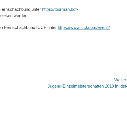
n Fernschachbund unter
https://tourman.bdf-
elesen werden
nalen Fernschachbund ICCF unter
https://www.iccf.com/event?
Weite
Nächster
Jugend-Einzelmeisterschaften 2019 in Idst
Beitrag: