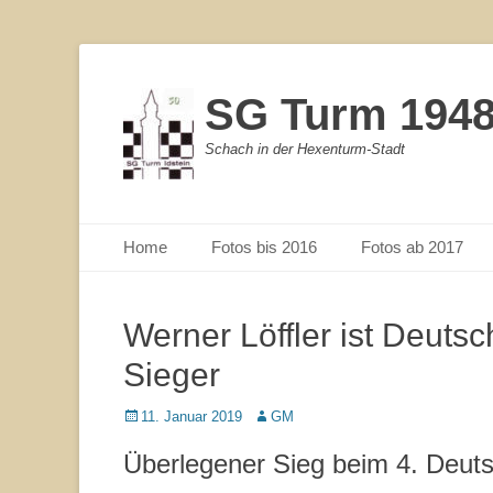
SG Turm 1948/
Schach in der Hexenturm-Stadt
Primärmenu
Weiter
Home
Fotos bis 2016
Fotos ab 2017
zum
Inhalt
Werner Löffler ist Deut
Sieger
Veröffentlicht
11. Januar 2019
Autor
GM
am
Überlegener Sieg beim 4. Deut