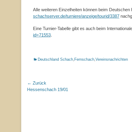
Alle weiteren Einzelheiten können beim Deutsche
schachserver.de/turniere/anzeige/tourid/3387
nachg
Eine Turnier-Tabelle gibt es auch beim Internatio
id=71553
.
Kategorien
Deutschland Schach
,
Fernschach
,
Vereinsnachrichten
Beitragsnavigation
← Zurück
Vorhergehender
Hessenschach 19/01
Beitrag: