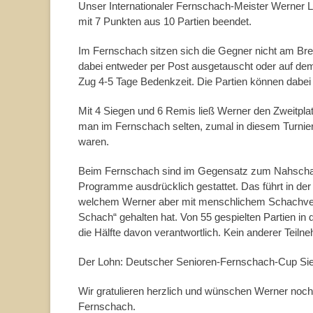
Unser Internationaler Fernschach-Meister Werner 
mit 7 Punkten aus 10 Partien beendet.
Im Fernschach sitzen sich die Gegner nicht am Br
dabei entweder per Post ausgetauscht oder auf dem
Zug 4-5 Tage Bedenkzeit. Die Partien können dabei
Mit 4 Siegen und 6 Remis ließ Werner den Zweitplat
man im Fernschach selten, zumal in diesem Turnier f
waren.
Beim Fernschach sind im Gegensatz zum Nahschach
Programme ausdrücklich gestattet. Das führt in der 
welchem Werner aber mit menschlichem Schachverst
Schach“ gehalten hat. Von 55 gespielten Partien in
die Hälfte davon verantwortlich. Kein anderer Teil
Der Lohn: Deutscher Senioren-Fernschach-Cup Si
Wir gratulieren herzlich und wünschen Werner noch 
Fernschach.