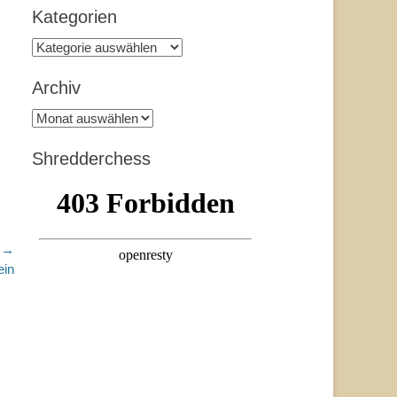
Kategorien
Kategorien
Archiv
Archiv
Shredderchess
r →
ein