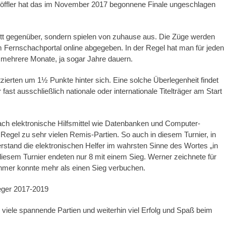
Löffler hat das im November 2017 begonnene Finale ungeschlagen
ett gegenüber, sondern spielen von zuhause aus. Die Züge werden
 Fernschachportal online abgegeben. In der Regel hat man für jeden
 mehrere Monate, ja sogar Jahre dauern.
zierten um 1½ Punkte hinter sich. Eine solche Überlegenheit findet
ast ausschließlich nationale oder internationale Titelträger am Start
 elektronische Hilfsmittel wie Datenbanken und Computer-
Regel zu sehr vielen Remis-Partien. So auch in diesem Turnier, in
and die elektronischen Helfer im wahrsten Sinne des Wortes „in
 diesem Turnier endeten nur 8 mit einem Sieg. Werner zeichnete für
nehmer konnte mehr als einen Sieg verbuchen.
eger 2017-2019
viele spannende Partien und weiterhin viel Erfolg und Spaß beim