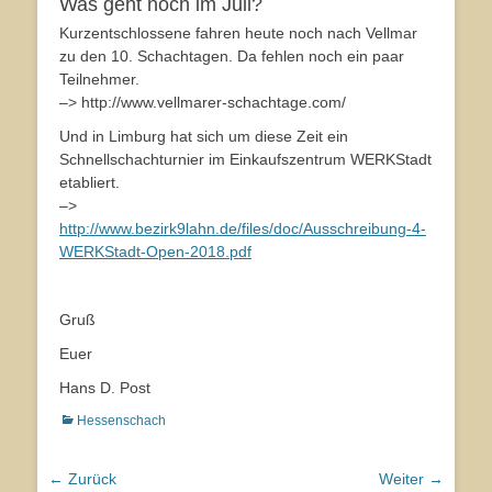
Was geht noch im Juli?
Kurzentschlossene fahren heute noch nach Vellmar
zu den 10. Schachtagen. Da fehlen noch ein paar
Teilnehmer.
–> http://www.vellmarer-schachtage.com/
Und in Limburg hat sich um diese Zeit ein
Schnellschachturnier im Einkaufszentrum WERKStadt
etabliert.
–>
http://www.bezirk9lahn.de/files/doc/Ausschreibung-4-
WERKStadt-Open-2018.pdf
Gruß
Euer
Hans D. Post
Kategorien
Hessenschach
Beitragsnavigation
← Zurück
Weiter →