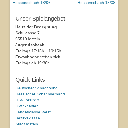
Vorhergehender
Hessenschach 18/06
Nächster
Hessenschach 18/08
Beitrag:
Beitrag:
Unser Spielangebot
Haus der Begegnung
Schulgasse 7
65510 Idstein
Jugendschach
Freitags 17:15h – 19:15h
Erwachsene
treffen sich
Freitags ab 19:30h
Quick Links
Deutscher Schachbund
Hessischer Schachverband
HSV Bezirk 8
DWZ-Zahlen
Landesklasse West
Bezirksklasse
Stadt Idstein