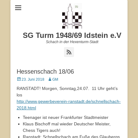
SG Turm 1948/69 Idstein e.V
Schach in der Hexenturm-Stadt
Feed
Hessenschach 18/06
Veröffentlicht
23. Juni 2018
Autor
GM
am
RANSTADT! Morgen, Sonntag,24.07. 11 Uhr geht’s
los
http://www.gewerbeverein-ranstadt.de/schnellschach-
2018.html
Teenager ist neuer Frankfurter Stadtmeister
Klaus Bischoff mal wieder Deutscher Meister,
Chess Tigers auch!
Ranstadt: Schnellschach am Fuße des Glaubergs