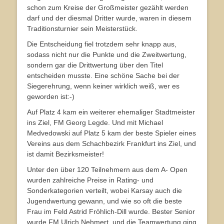
schon zum Kreise der Großmeister gezählt werden
darf und der diesmal Dritter wurde, waren in diesem
Traditionsturnier sein Meisterstück.
Die Entscheidung fiel trotzdem sehr knapp aus,
sodass nicht nur die Punkte und die Zweitwertung,
sondern gar die Drittwertung über den Titel
entscheiden musste. Eine schöne Sache bei der
Siegerehrung, wenn keiner wirklich weiß, wer es
geworden ist:-)
Auf Platz 4 kam ein weiterer ehemaliger Stadtmeister
ins Ziel, FM Georg Legde. Und mit Michael
Medvedowski auf Platz 5 kam der beste Spieler eines
Vereins aus dem Schachbezirk Frankfurt ins Ziel, und
ist damit Bezirksmeister!
Unter den über 120 Teilnehmern aus dem A- Open
wurden zahlreiche Preise in Rating- und
Sonderkategorien verteilt, wobei Karsay auch die
Jugendwertung gewann, und wie so oft die beste
Frau im Feld Astrid Fröhlich-Dill wurde. Bester Senior
wurde FM Ulrich Nehmert, und die Teamwertung ging