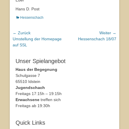
Euer
Hans D. Post
Kategorien
Hessenschach
Beitragsnavigation
← Zurück
Weiter →
Vorhergehender
Umstellung der Homepage
Nächster
Hessenschach 18/07
Beitrag:
auf SSL
Beitrag:
Unser Spielangebot
Haus der Begegnung
Schulgasse 7
65510 Idstein
Jugendschach
Freitags 17:15h – 19:15h
Erwachsene
treffen sich
Freitags ab 19:30h
Quick Links