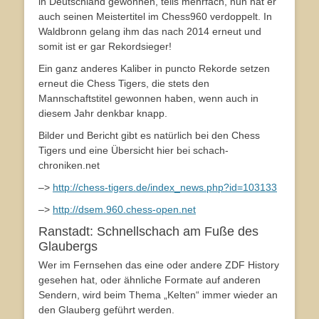
in Deutschland gewonnen, teils mehrfach, nun hat er
auch seinen Meistertitel im Chess960 verdoppelt. In
Waldbronn gelang ihm das nach 2014 erneut und
somit ist er gar Rekordsieger!
Ein ganz anderes Kaliber in puncto Rekorde setzen
erneut die Chess Tigers, die stets den
Mannschaftstitel gewonnen haben, wenn auch in
diesem Jahr denkbar knapp.
Bilder und Bericht gibt es natürlich bei den Chess
Tigers und eine Übersicht hier bei schach-
chroniken.net
–>
http://chess-tigers.de/index_news.php?id=103133
–>
http://dsem.960.chess-open.net
Ranstadt: Schnellschach am Fuße des
Glaubergs
Wer im Fernsehen das eine oder andere ZDF History
gesehen hat, oder ähnliche Formate auf anderen
Sendern, wird beim Thema „Kelten“ immer wieder an
den Glauberg geführt werden.