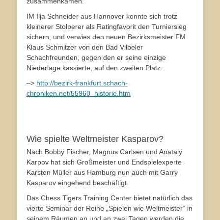
zusammenkamen.
IM Ilja Schneider aus Hannover konnte sich trotz
kleinerer Stolperer als Ratingfavorit den Turniersieg
sichern, und verwies den neuen Bezirksmeister FM
Klaus Schmitzer von den Bad Vilbeler
Schachfreunden, gegen den er seine einzige
Niederlage kassierte, auf den zweiten Platz.
–>
http://bezirk-frankfurt.schach-
chroniken.net/55960_historie.htm
Wie spielte Weltmeister Kasparov?
Nach Bobby Fischer, Magnus Carlsen und Anataly
Karpov hat sich Großmeister und Endspielexperte
Karsten Müller aus Hamburg nun auch mit Garry
Kasparov eingehend beschäftigt.
Das Chess Tigers Training Center bietet natürlich das
vierte Seminar der Reihe „Spielen wie Weltmeister“ in
seinem Räumen an und an zwei Tagen werden die