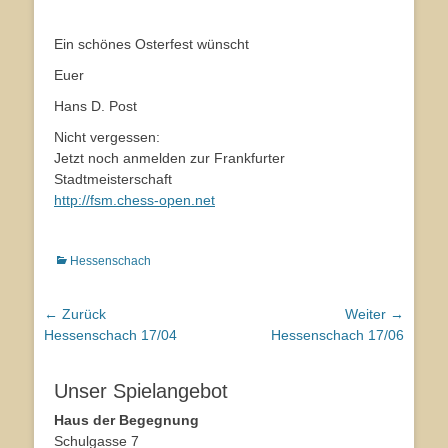
Ein schönes Osterfest wünscht
Euer
Hans D. Post
Nicht vergessen:
Jetzt noch anmelden zur Frankfurter
Stadtmeisterschaft
http://fsm.chess-open.net
Kategorien
Hessenschach
Beitragsnavigation
← Zurück
Weiter →
Vorhergehender
Hessenschach 17/04
Nächster
Hessenschach 17/06
Beitrag:
Beitrag:
Unser Spielangebot
Haus der Begegnung
Schulgasse 7