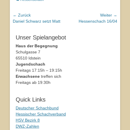
Beitragsnavigation
← Zurück
Weiter →
Vorhergehender
Daniel Schwarz setzt Matt
Nächster
Hessenschach 16/04
Beitrag:
Beitrag:
Unser Spielangebot
Haus der Begegnung
Schulgasse 7
65510 Idstein
Jugendschach
Freitags 17:15h – 19:15h
Erwachsene
treffen sich
Freitags ab 19:30h
Quick Links
Deutscher Schachbund
Hessischer Schachverband
HSV Bezirk 8
DWZ-Zahlen