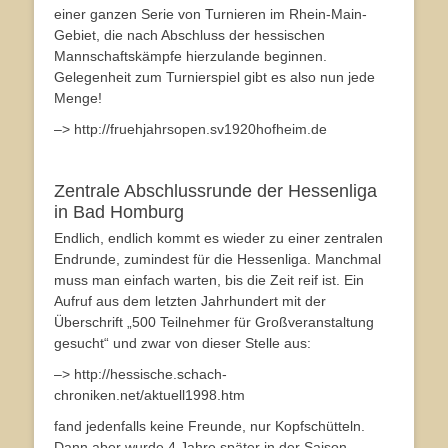
einer ganzen Serie von Turnieren im Rhein-Main-
Gebiet, die nach Abschluss der hessischen
Mannschaftskämpfe hierzulande beginnen.
Gelegenheit zum Turnierspiel gibt es also nun jede
Menge!
–> http://fruehjahrsopen.sv1920hofheim.de
Zentrale Abschlussrunde der Hessenliga
in Bad Homburg
Endlich, endlich kommt es wieder zu einer zentralen
Endrunde, zumindest für die Hessenliga. Manchmal
muss man einfach warten, bis die Zeit reif ist. Ein
Aufruf aus dem letzten Jahrhundert mit der
Überschrift „500 Teilnehmer für Großveranstaltung
gesucht“ und zwar von dieser Stelle aus:
–> http://hessische.schach-
chroniken.net/aktuell1998.htm
fand jedenfalls keine Freunde, nur Kopfschütteln.
Dann aber wurde 4 Jahre später in der Saison