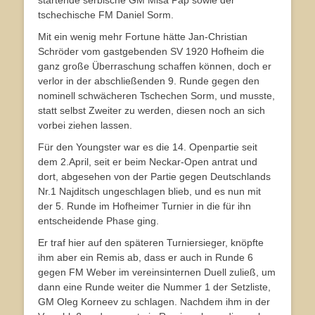
startende serbische GM Misa Pap sowie der
tschechische FM Daniel Sorm.
Mit ein wenig mehr Fortune hätte Jan-Christian
Schröder vom gastgebenden SV 1920 Hofheim die
ganz große Überraschung schaffen können, doch er
verlor in der abschließenden 9. Runde gegen den
nominell schwächeren Tschechen Sorm, und musste,
statt selbst Zweiter zu werden, diesen noch an sich
vorbei ziehen lassen.
Für den Youngster war es die 14. Openpartie seit
dem 2.April, seit er beim Neckar-Open antrat und
dort, abgesehen von der Partie gegen Deutschlands
Nr.1 Najditsch ungeschlagen blieb, und es nun mit
der 5. Runde im Hofheimer Turnier in die für ihn
entscheidende Phase ging.
Er traf hier auf den späteren Turniersieger, knöpfte
ihm aber ein Remis ab, dass er auch in Runde 6
gegen FM Weber im vereinsinternen Duell zuließ, um
dann eine Runde weiter die Nummer 1 der Setzliste,
GM Oleg Korneev zu schlagen. Nachdem ihm in der