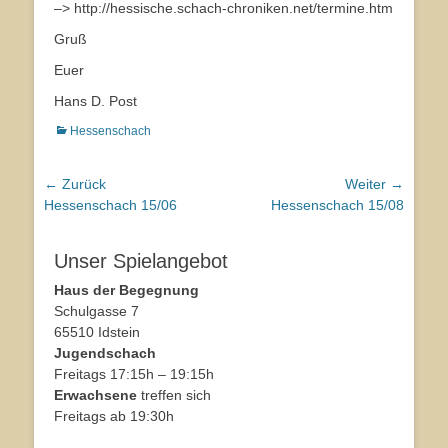
–> http://hessische.schach-chroniken.net/termine.htm
Gruß
Euer
Hans D. Post
Kategorien
Hessenschach
Beitragsnavigation
← Zurück
Weiter →
Vorhergehender
Hessenschach 15/06
Nächster
Hessenschach 15/08
Beitrag:
Beitrag:
Unser Spielangebot
Haus der Begegnung
Schulgasse 7
65510 Idstein
Jugendschach
Freitags 17:15h – 19:15h
Erwachsene
treffen sich
Freitags ab 19:30h