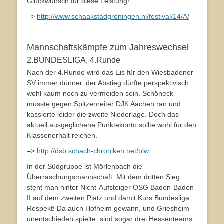
Glückwunsch für diese Leistung!
–>
http://www.schaakstadgroningen.nl/festival/14/A/
Mannschaftskämpfe zum Jahreswechsel
2.BUNDESLIGA, 4.Runde
Nach der 4.Runde wird das Eis für den Wiesbadener
SV immer dünner, der Abstieg dürfte perspektivisch
wohl kaum noch zu vermeiden sein. Schöneck
musste gegen Spitzenreiter DJK Aachen ran und
kassierte leider die zweite Niederlage. Doch das
aktuell ausgeglichene Punktekonto sollte wohl für den
Klassenerhalt reichen.
–>
http://dsb.schach-chroniken.net/blw
In der Südgruppe ist Mörlenbach die
Überraschungsmannschaft. Mit dem dritten Sieg
steht man hinter Nicht-Aufsteiger OSG Baden-Baden
II auf dem zweiten Platz und damit Kurs Bundesliga.
Respekt! Da auch Hofheim gewann, und Griesheim
unentschieden spielte, sind sogar drei Hessenteams