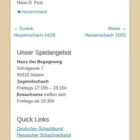
Hans D. Post
Kategorien
Hessenschach
Beitragsnavigation
← Zurück
Weiter →
Vorhergehender
Hessenschach 14/18
Nächster
Hessenschach 15/01
Beitrag:
Beitrag:
Unser Spielangebot
Haus der Begegnung
Schulgasse 7
65510 Idstein
Jugendschach
Freitags 17:15h – 19:15h
Erwachsene
treffen sich
Freitags ab 19:30h
Quick Links
Deutscher Schachbund
Hessischer Schachverband