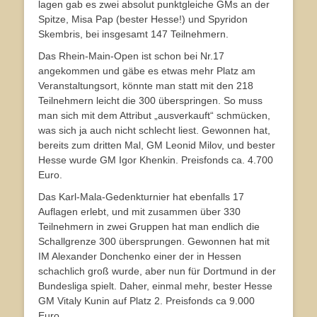
lagen gab es zwei absolut punktgleiche GMs an der
Spitze, Misa Pap (bester Hesse!) und Spyridon
Skembris, bei insgesamt 147 Teilnehmern.
Das Rhein-Main-Open ist schon bei Nr.17
angekommen und gäbe es etwas mehr Platz am
Veranstaltungsort, könnte man statt mit den 218
Teilnehmern leicht die 300 überspringen. So muss
man sich mit dem Attribut „ausverkauft“ schmücken,
was sich ja auch nicht schlecht liest. Gewonnen hat,
bereits zum dritten Mal, GM Leonid Milov, und bester
Hesse wurde GM Igor Khenkin. Preisfonds ca. 4.700
Euro.
Das Karl-Mala-Gedenkturnier hat ebenfalls 17
Auflagen erlebt, und mit zusammen über 330
Teilnehmern in zwei Gruppen hat man endlich die
Schallgrenze 300 übersprungen. Gewonnen hat mit
IM Alexander Donchenko einer der in Hessen
schachlich groß wurde, aber nun für Dortmund in der
Bundesliga spielt. Daher, einmal mehr, bester Hesse
GM Vitaly Kunin auf Platz 2. Preisfonds ca 9.000
Euro.