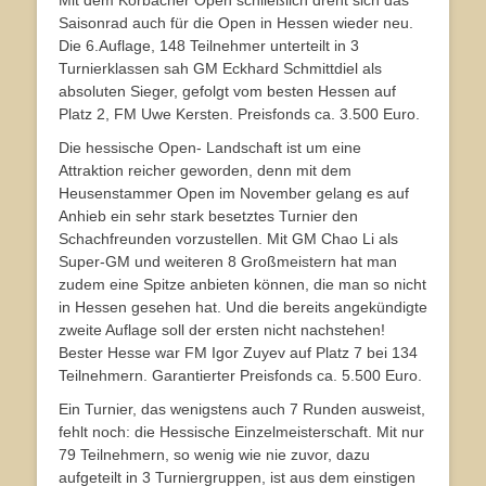
Mit dem Korbacher Open schließlich dreht sich das
Saisonrad auch für die Open in Hessen wieder neu.
Die 6.Auflage, 148 Teilnehmer unterteilt in 3
Turnierklassen sah GM Eckhard Schmittdiel als
absoluten Sieger, gefolgt vom besten Hessen auf
Platz 2, FM Uwe Kersten. Preisfonds ca. 3.500 Euro.
Die hessische Open- Landschaft ist um eine
Attraktion reicher geworden, denn mit dem
Heusenstammer Open im November gelang es auf
Anhieb ein sehr stark besetztes Turnier den
Schachfreunden vorzustellen. Mit GM Chao Li als
Super-GM und weiteren 8 Großmeistern hat man
zudem eine Spitze anbieten können, die man so nicht
in Hessen gesehen hat. Und die bereits angekündigte
zweite Auflage soll der ersten nicht nachstehen!
Bester Hesse war FM Igor Zuyev auf Platz 7 bei 134
Teilnehmern. Garantierter Preisfonds ca. 5.500 Euro.
Ein Turnier, das wenigstens auch 7 Runden ausweist,
fehlt noch: die Hessische Einzelmeisterschaft. Mit nur
79 Teilnehmern, so wenig wie nie zuvor, dazu
aufgeteilt in 3 Turniergruppen, ist aus dem einstigen