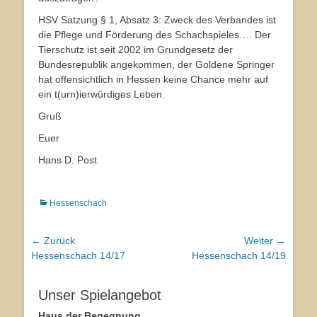
HSV Satzung § 1, Absatz 3: Zweck des Verbandes ist
die Pflege und Förderung des Schachspieles…. Der
Tierschutz ist seit 2002 im Grundgesetz der
Bundesrepublik angekommen, der Goldene Springer
hat offensichtlich in Hessen keine Chance mehr auf
ein t(urn)ierwürdiges Leben.
Gruß
Euer
Hans D. Post
Kategorien
Hessenschach
Beitragsnavigation
← Zurück
Weiter →
Vorhergehender
Hessenschach 14/17
Nächster
Hessenschach 14/19
Beitrag:
Beitrag:
Unser Spielangebot
Haus der Begegnung