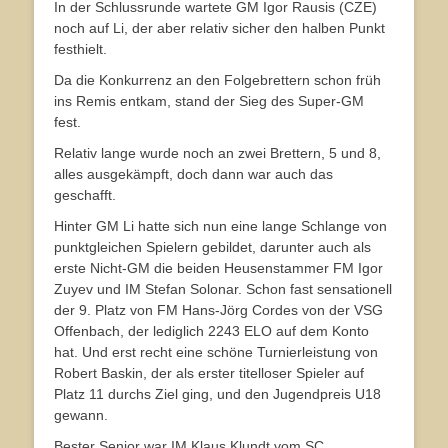
In der Schlussrunde wartete GM Igor Rausis (CZE)
noch auf Li, der aber relativ sicher den halben Punkt
festhielt.
Da die Konkurrenz an den Folgebrettern schon früh
ins Remis entkam, stand der Sieg des Super-GM
fest.
Relativ lange wurde noch an zwei Brettern, 5 und 8,
alles ausgekämpft, doch dann war auch das
geschafft.
Hinter GM Li hatte sich nun eine lange Schlange von
punktgleichen Spielern gebildet, darunter auch als
erste Nicht-GM die beiden Heusenstammer FM Igor
Zuyev und IM Stefan Solonar. Schon fast sensationell
der 9. Platz von FM Hans-Jörg Cordes von der VSG
Offenbach, der lediglich 2243 ELO auf dem Konto
hat. Und erst recht eine schöne Turnierleistung von
Robert Baskin, der als erster titelloser Spieler auf
Platz 11 durchs Ziel ging, und den Jugendpreis U18
gewann.
Bester Senior war IM Klaus Klundt vom SC