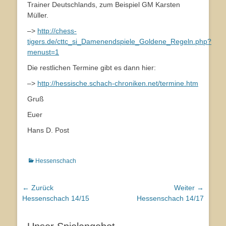
Trainer Deutschlands, zum Beispiel GM Karsten
Müller.
–>
http://chess-
tigers.de/cttc_si_Damenendspiele_Goldene_Regeln.php?
menust=1
Die restlichen Termine gibt es dann hier:
–>
http://hessische.schach-chroniken.net/termine.htm
Gruß
Euer
Hans D. Post
Kategorien
Hessenschach
Beitragsnavigation
← Zurück
Weiter →
Vorhergehender
Hessenschach 14/15
Nächster
Hessenschach 14/17
Beitrag:
Beitrag: