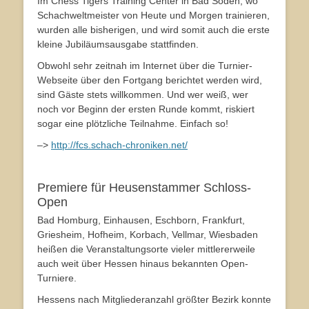
Im Chess Tigers Training Center in Bad Soden, wo
Schachweltmeister von Heute und Morgen trainieren,
wurden alle bisherigen, und wird somit auch die erste
kleine Jubiläumsausgabe stattfinden.
Obwohl sehr zeitnah im Internet über die Turnier-
Webseite über den Fortgang berichtet werden wird,
sind Gäste stets willkommen. Und wer weiß, wer
noch vor Beginn der ersten Runde kommt, riskiert
sogar eine plötzliche Teilnahme. Einfach so!
–>
http://fcs.schach-chroniken.net/
Premiere für Heusenstammer Schloss-
Open
Bad Homburg, Einhausen, Eschborn, Frankfurt,
Griesheim, Hofheim, Korbach, Vellmar, Wiesbaden
heißen die Veranstaltungsorte vieler mittlererweile
auch weit über Hessen hinaus bekannten Open-
Turniere.
Hessens nach Mitgliederanzahl größter Bezirk konnte