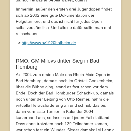
da noch etwas an Arbeit wartet, oder?!
Immerhin, außer den ersten drei Jugendopen findet
sich ab 2002 eine gute Dokumentation der
Folgeturniere, und das ist nicht für jedes Open
selbstverständlich. Und alleine dafür sollte man mal
reinschauen:
–>
http://www.sv1920hofheim.de
RMO: GM Milovs dritter Sieg in Bad
Homburg
Als 2004 zum ersten Male das Rhein-Main Open in
Bad Homburg, damals noch im Ortsteil Gonzenheim,
über die Bühne ging, stand es fast schon vor dem
Ende. Doch der Bad Homburger Schachklub, damals
noch unter der Leitung von Otto Reimer, nahm die
virtuelle Herausforderung an und schrieb das bis
dahin vermisste Turnier im Kalender 2004
kurzerhand aus, sodass es auf jeden Fall stattfand.
Dass dann trotzdem noch 129 Teilnehmer kamen,
war schon fast ein Wunder. Sieger damals: IM Leonid