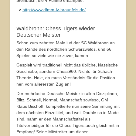
Steinbach, die 4 Punkte erkämpfte.
–>
http://www.dfmm-lv-braunfels.de/
Waldbronn: Chess Tigers wieder
Deutscher Meister
Schon zum zehnten Male lud der SC Waldbronn an
den Rande des nördlichen Schwarzwalds, und 66
Spieler, so viele wie nie zuvor, kamen.
Gespielt wird traditionell nicht das übliche, klassische
Geschiebe, sondern Chess960. Nichts für Schach-
Theorie- Haie, da muss Verständnis für die Position
her, vom allerersten Zug an!
Der mehrfache Deutsche Meister in allen Disziplinen,
Blitz, Schnell, Normal, Mannschaft sowieso, GM
Klaus Bischoff, komplettierte nun seine Sammlung mit
dem nächsten Einzeltitel, und weil Double so in Mode
sind, nahm er den Mannschaftstitel als
Titelverteidiger für die Chess Tigers auch gleich mit in
Empfang! Seine Mitstreiter um diesen