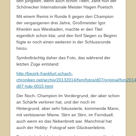
den jüngsten, wenn auch schon Twen, zählt nun der
Schönecker Internationale Meister Hagen Poetsch.
Mit einem Remis in Runde 6 gegen den Champion
der vergangenen drei Jahre, Großmeister Igor
Khenkin aus Wiesbaden, machte er den Titel
eigentlich schon klar, und den fünf Siegen zu Beginn
fügte er noch einen weiteren in der Schlussrunde
hinzu.
Symbolträchtig daher das Foto, das während der
letzten Züge entstand:
http://bezirk-frankfurt.schach-
chroniken.net/archiv/20132014/fsm/fotos/d07/original/fsm2014
d07-hdp-0015.html
Der Noch- Champion im Vordergrund, der aber schon
an Schärfe verloren hat, und der noch im
Hintergrund, aber sehr fokussierte, kommende Mann,
mit verbissener Miene. Stirn an Stirn, im Fernduell,
auch wenn es das Nebenbrett war. Manchmal hat
auch der Hobby- Fotograf sein Glückserlebnis.