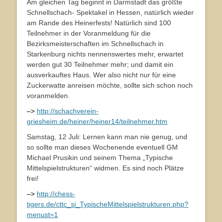
Am gleichen Tag beginnt in Darmstadt das größte
Schnellschach- Spektakel in Hessen, natürlich wieder
am Rande des Heinerfests! Natürlich sind 100
Teilnehmer in der Voranmeldung für die
Bezirksmeisterschaften im Schnellschach in
Starkenburg nichts nennenswertes mehr, erwartet
werden gut 30 Teilnehmer mehr; und damit ein
ausverkauftes Haus. Wer also nicht nur für eine
Zuckerwatte anreisen möchte, sollte sich schon noch
voranmelden.
–>
http://schachverein-
griesheim.de/heiner/heiner14/teilnehmer.htm
Samstag, 12 Juli: Lernen kann man nie genug, und
so sollte man dieses Wochenende eventuell GM
Michael Prusikin und seinem Thema „Typische
Mittelspielstrukturen“ widmen. Es sind noch Plätze
frei!
–>
http://chess-
tigers.de/cttc_si_TypischeMittelspielstrukturen.php?
menust=1