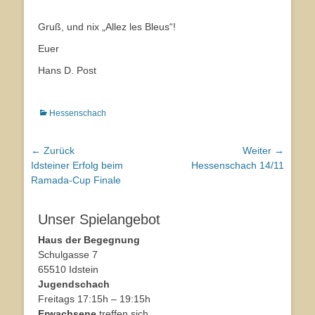
Gruß, und nix „Allez les Bleus“!
Euer
Hans D. Post
Kategorien
Hessenschach
Beitragsnavigation
← Zurück
Weiter →
Vorhergehender
Idsteiner Erfolg beim
Nächster
Hessenschach 14/11
Beitrag:
Ramada-Cup Finale
Beitrag:
Unser Spielangebot
Haus der Begegnung
Schulgasse 7
65510 Idstein
Jugendschach
Freitags 17:15h – 19:15h
Erwachsene
treffen sich