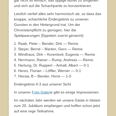
gar nicht so einfach, das üppige Buffet zu umgehen
und sich auf die Schachpartie zu konzentrieren.
Letzlich verlief alles sehr harmonisch ab, so dass das
knappe, schachliche Endergebnis zu unseren
Gunsten in den Hintergrund trat. Um der
Chronistenpflicht zu genügen, hier die
Spielpaarungen (Eppstein zuerst genannt):
1. Raab, Peter – Bender, Dirk — Remis
2. Steyer, Bernd – Marten, Gero — Remis
3. Windhaus, Dirk – Korentsvit, Eugenia — Remis
4. Herrmann, Rainer – Rump, Andreas — Remis
5. Hartung, Dr. Ruppert – Anhalt, Albert — 0-1
6. Heres, Florian – Löffler, Werner — 0-1
7. Hisraw, B – Bender, Horst — 1-0
Endergebnis 4-3 aus unserer Sicht
In unserer
Foto-Galeri
e gibt es einige Impressionen.
Im nächsten Jahr werden wir unsere Gäste in Idstein
zum 20. Jubiläum empfangen und hoffen schon jetzt
auf eine rege Teilnahme.