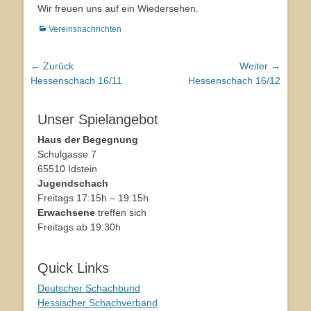
Wir freuen uns auf ein Wiedersehen.
Kategorien
Vereinsnachrichten
Beitragsnavigation
← Zurück
Weiter →
Vorhergehender
Hessenschach 16/11
Nächster
Hessenschach 16/12
Beitrag:
Beitrag:
Unser Spielangebot
Haus der Begegnung
Schulgasse 7
65510 Idstein
Jugendschach
Freitags 17:15h – 19:15h
Erwachsene
treffen sich
Freitags ab 19:30h
Quick Links
Deutscher Schachbund
Hessischer Schachverband