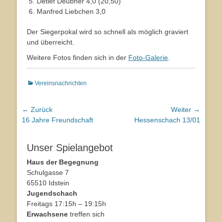
Detlef Deubner 4,0 (20,50)
Manfred Liebchen 3,0
Der Siegerpokal wird so schnell als möglich graviert
und überreicht.
Weitere Fotos finden sich in der
Foto-Galerie
.
Kategorien
Vereinsnachrichten
Beitragsnavigation
← Zurück
Weiter →
Vorhergehender
16 Jahre Freundschaft
Nächster
Hessenschach 13/01
Beitrag:
Beitrag:
Unser Spielangebot
Haus der Begegnung
Schulgasse 7
65510 Idstein
Jugendschach
Freitags 17:15h – 19:15h
Erwachsene
treffen sich