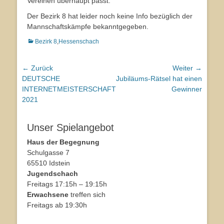
Vereinen überhaupt passt.
Der Bezirk 8 hat leider noch keine Info bezüglich der
Mannschaftskämpfe bekanntgegeben.
Kategorien
Bezirk 8
,
Hessenschach
Beitragsnavigation
← Zurück
Weiter →
Vorhergehender
DEUTSCHE
Nächster
Jubiläums-Rätsel hat einen
Beitrag:
INTERNETMEISTERSCHAFT
Beitrag:
Gewinner
2021
Unser Spielangebot
Haus der Begegnung
Schulgasse 7
65510 Idstein
Jugendschach
Freitags 17:15h – 19:15h
Erwachsene
treffen sich
Freitags ab 19:30h