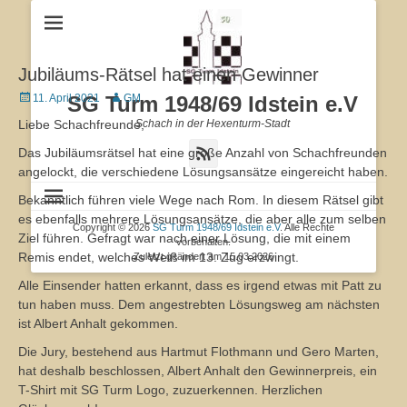
Jubiläums-Rätsel hat einen Gewinner
Veröffentlicht
11. April 2021
SG Turm 1948/69 Idstein e.V
Autor
GM
am
Liebe Schachfreunde,
Schach in der Hexenturm-Stadt
Feed
Das Jubiläumsrätsel hat eine große Anzahl von Schachfreunden
angelockt, die verschiedene Lösungsansätze eingereicht haben.
Bekanntlich führen viele Wege nach Rom. In diesem Rätsel gibt
es ebenfalls mehrere Lösungsansätze, die aber alle zum selben
Copyright © 2026
SG Turm 1948/69 Idstein e.V
. Alle Rechte
Ziel führen. Gefragt war nach einer Lösung, die mit einem
vorbehalten.
Remis endet, welches Weiß im 13. Zug erzwingt.
Zuletzt geändert am 15.03.2026
Alle Einsender hatten erkannt, dass es irgend etwas mit Patt zu
tun haben muss. Dem angestrebten Lösungsweg am nächsten
ist Albert Anhalt gekommen.
Die Jury, bestehend aus Hartmut Flothmann und Gero Marten,
hat deshalb beschlossen, Albert Anhalt den Gewinnerpreis, ein
T-Shirt mit SG Turm Logo, zuzuerkennen. Herzlichen