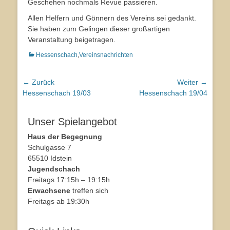
Geschehen nochmals Revue passieren.
Allen Helfern und Gönnern des Vereins sei gedankt.
Sie haben zum Gelingen dieser großartigen
Veranstaltung beigetragen.
Kategorien
Hessenschach
,
Vereinsnachrichten
Beitragsnavigation
← Zurück
Weiter →
Vorhergehender
Hessenschach 19/03
Nächster
Hessenschach 19/04
Beitrag:
Beitrag:
Unser Spielangebot
Haus der Begegnung
Schulgasse 7
65510 Idstein
Jugendschach
Freitags 17:15h – 19:15h
Erwachsene
treffen sich
Freitags ab 19:30h