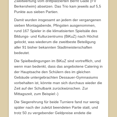
Zweitwertung vom drittplatzierten Bernt Gade (FV
Berkersheim) absetzen. Das Trio kam jeweils auf 5,5
Punkte aus sieben Partien.
Damit wurden insgesamt an jedem der vergangenen
sieben Montagabende, Pfingsten ausgenommen,
rund 167 Spieler in die klimatisierten Spielsäle des
Bildungs- und Kulturzentrums (BiKuZ) nach Höchst
gelockt, was wiederum die zweitbeste Beteiligung
aller 91 bisher bekannten Stadtmeisterschaften
bedeutet.
Die Spielbedingungen im BiKuZ sind vortrefflich, und
wenn man bedenkt, dass das angebotene Catering in
der Hauptsache den Schülern des im gleichen
Gebäude untergebrachten Dessauer-Gymnasiums
vorbehalten ist, könnte man sich durchaus wieder die
Zeit auf der Schulbank zurückwünschen. Zur
Mittagszeit, zum Beispiel:-)
Die Siegerehrung für beide Turniere fand nur wenig
später nach der zuletzt beendeten Partie statt, und
trotz 50 zu vergebender Geldpreise endete die