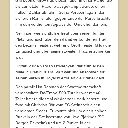
GM Leonid Milov traf, diesem aber in einer Partie, die
bis zur letzten Patrone ausgekämpft wurde, einen
halben Zähler abnahm. Seine Partieanlage in den
sicheren Remishafen gegen Ende der Partie brachte
ihm den verdienten Applaus der Umstehenden ein.
Neininger war sichtlich erfreut über seinen fünften
Platz, und auch über den damit verbundenen Titel
des Bezirksmeisters, während Großmeister Milov die
Enttäuschung über seinen zweiten Platz anzumerken
war.
Dritter wurde Vardan Hovsepyan, der zum ersten
Male in Frankfurt am Start war und ansonsten für
seinen Verein in Hoyerswerda an die Bretter geht.
Das parallel im Rahmen der Stadtmeisterschaft
veranstaltete DWZmax1500-Turnier war mit 46
Teilnehmern diesmal wieder sehr stark besetzt und
fand mit Christian Bär vom SC Steinbach einen
verdienten Sieger. Er konnte sich um einen halben
Punkt in der Zweitwertung von Uwe Björknes (SC
Bergen Enkheim) und um 2 Punkte in der