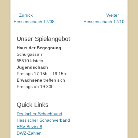
Beitragsnavigation
← Zurück
Weiter →
Vorhergehender
Hessenschach 17/08
Nächster
Hessenschach 17/10
Beitrag:
Beitrag:
Unser Spielangebot
Haus der Begegnung
Schulgasse 7
65510 Idstein
Jugendschach
Freitags 17:15h – 19:15h
Erwachsene
treffen sich
Freitags ab 19:30h
Quick Links
Deutscher Schachbund
Hessischer Schachverband
HSV Bezirk 8
DWZ-Zahlen