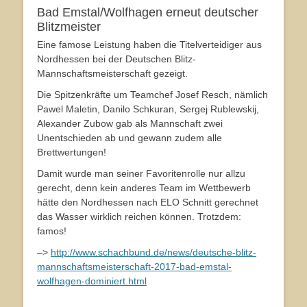
Bad Emstal/Wolfhagen erneut deutscher
Blitzmeister
Eine famose Leistung haben die Titelverteidiger aus
Nordhessen bei der Deutschen Blitz-
Mannschaftsmeisterschaft gezeigt.
Die Spitzenkräfte um Teamchef Josef Resch, nämlich
Pawel Maletin, Danilo Schkuran, Sergej Rublewskij,
Alexander Zubow gab als Mannschaft zwei
Unentschieden ab und gewann zudem alle
Brettwertungen!
Damit wurde man seiner Favoritenrolle nur allzu
gerecht, denn kein anderes Team im Wettbewerb
hätte den Nordhessen nach ELO Schnitt gerechnet
das Wasser wirklich reichen können. Trotzdem:
famos!
–>
http://www.schachbund.de/news/deutsche-blitz-
mannschaftsmeisterschaft-2017-bad-emstal-
wolfhagen-dominiert.html