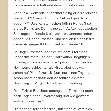
Hessischen Schachverbandes, zugleich auch
Landesmeisterschaft und damit Qualifikationsturnier.
Vor nur 48 weiteren Teilnehmern ging er als alleiniger
Sieger mit 9,5 aus 11 durchs Ziel und gab dabei
gegen FM Uwe Kersten schon früh in Runde 3 sein
erstes Remis ab. Dem folgte zum Auftakt des zweiten
Spieltages in Runde 6 ein weiteres Unentschieden
gegen IM Hagen Poetsch, und schließlich das letzte
dieser Art gegen IM Donchenko in Runde 10.
IM Hagen Poetsch, der sich mit dem Titel eines
Landesmeisters und der Qualifikation „begnügen“
musste, punktete gegen die Spitze im Feld nur ein
klein wenig schlechter als Milov, aber das warf ihn
schon auf Platz 2 zurück. Nun, nur einen Tag später
schon nahm er dafür den wesentlich dickeren
Umschlag im Vergleich zu Milov in Empfang.
Die offizielle Berichterstattung zum Turnier ist auch
nach Tagen noch unvollständig und wie gewohnt
lustlos „präsentiert“.
Die geringe Teilnehmerzahl, mit einer im Vergleich