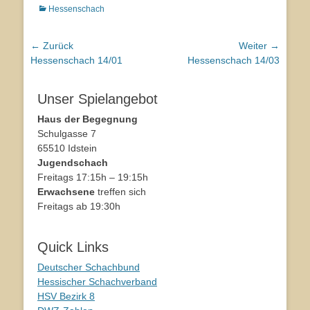
Kategorien
Hessenschach
Beitragsnavigation
← Zurück
Weiter →
Vorhergehender
Hessenschach 14/01
Nächster
Hessenschach 14/03
Beitrag:
Beitrag:
Unser Spielangebot
Haus der Begegnung
Schulgasse 7
65510 Idstein
Jugendschach
Freitags 17:15h – 19:15h
Erwachsene
treffen sich
Freitags ab 19:30h
Quick Links
Deutscher Schachbund
Hessischer Schachverband
HSV Bezirk 8