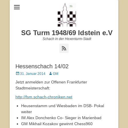
SG Turm 1948/69 Idstein e.V
Schach in der Hexenturm-Stadt
Feed
Hessenschach 14/02
Veröffentlicht
31. Januar 2014
Autor
GM
am
Jetzt anmelden zur Offenen Frankfurter
Stadtmeisterschaft:
http://fsm.schach-chroniken.net
Heusenstamm und Wiesbaden im DSB- Pokal
weiter
IM Alex Donchenko Co- Sieger in Marienbad
GM Mikhail Kozakov gewinnt Chess960