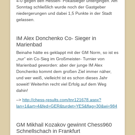
4-0 gegen den Hessen- Pokalsieger untergingen. Am
Sonntag schließlich wurde noch der Gastgeber
niedergerungen und dabei 1,5 Punkte in der Stadt
gelassen.
IM Alex Donchenko Co- Sieger in
Marienbad
Beinahe hätte es geklappt mit der GM Norm, so ist es
„nur“ ein Co-Sieg im Großmeister- Turnier von
Marienbad geworden: aber der junge IM Alex
Donchenko kommt dem großen Ziel immer näher,
und wer weiß, vielleicht ist es schon dieses Jahr
soweit! Weiterhin recht viel Erfolg auf dem Weg
dahin!
–>
http://chess-results.com/tnr121678.aspx?
lan=1&art=4&fed=GER&turdet=YES&flag=30&wi=984
GM Mikhail Kozakov gewinnt Chess960
Schnellschach in Frankfurt