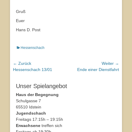
Gruß
Euer
Hans D. Post
Kategorien
Hessenschach
Beitragsnavigation
← Zurück
Weiter →
Vorhergehender
Hessenschach 13/01
Nächster
Ende einer Dienstfahrt
Beitrag:
Beitrag:
Unser Spielangebot
Haus der Begegnung
Schulgasse 7
65510 Idstein
Jugendschach
Freitags 17:15h – 19:15h
Erwachsene
treffen sich
Freitags ab 19:30h