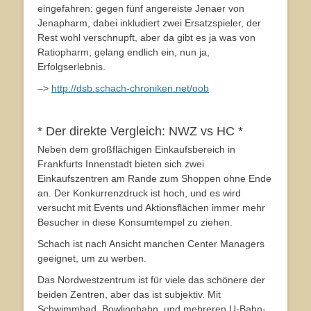
eingefahren: gegen fünf angereiste Jenaer von
Jenapharm, dabei inkludiert zwei Ersatzspieler, der
Rest wohl verschnupft, aber da gibt es ja was von
Ratiopharm, gelang endlich ein, nun ja,
Erfolgserlebnis.
–>
http://dsb.schach-chroniken.net/oob
* Der direkte Vergleich: NWZ vs HC *
Neben dem großflächigen Einkaufsbereich in
Frankfurts Innenstadt bieten sich zwei
Einkaufszentren am Rande zum Shoppen ohne Ende
an. Der Konkurrenzdruck ist hoch, und es wird
versucht mit Events und Aktionsflächen immer mehr
Besucher in diese Konsumtempel zu ziehen.
Schach ist nach Ansicht manchen Center Managers
geeignet, um zu werben.
Das Nordwestzentrum ist für viele das schönere der
beiden Zentren, aber das ist subjektiv. Mit
Schwimmbad, Bowlingbahn, und mehreren U-Bahn-