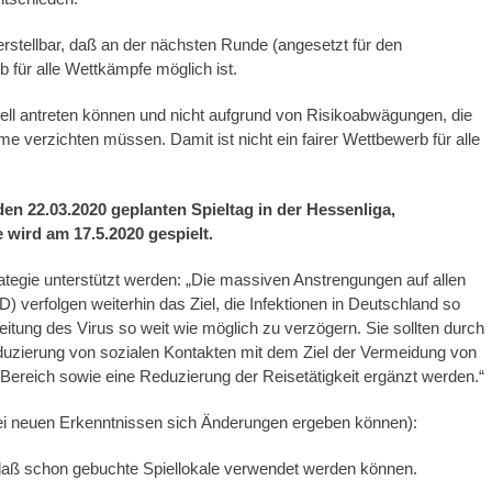
erstellbar, daß an der nächsten Runde (angesetzt für den
eb für alle Wettkämpfe möglich ist.
ipiell antreten können und nicht aufgrund von Risikoabwägungen, die
hme verzichten müssen. Damit ist nicht ein fairer Wettbewerb für alle
den 22.03.2020 geplanten Spieltag in der Hessenliga,
 wird am 17.5.2020 gespielt.
ategie unterstützt werden: „Die massiven Anstrengungen auf allen
verfolgen weiterhin das Ziel, die Infektionen in Deutschland so
itung des Virus so weit wie möglich zu verzögern. Sie sollten durch
duzierung von sozialen Kontakten mit dem Ziel der Vermeidung von
en Bereich sowie eine Reduzierung der Reisetätigkeit ergänzt werden.“
 bei neuen Erkenntnissen sich Änderungen ergeben können):
, daß schon gebuchte Spiellokale verwendet werden können.