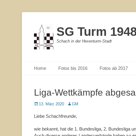
SG Turm 1948/
Schach in der Hexenturm-Stadt
Primärmenu
Weiter
Home
Fotos bis 2016
Fotos ab 2017
zum
Inhalt
Liga-Wettkämpfe abgesa
Veröffentlicht
13. März 2020
Autor
GM
am
Liebe Schachfreunde,
wie bekannt, hat die 1. Bundesliga, 2. Bundesliga un
Auch diverse anderes Landesverbände haben so e