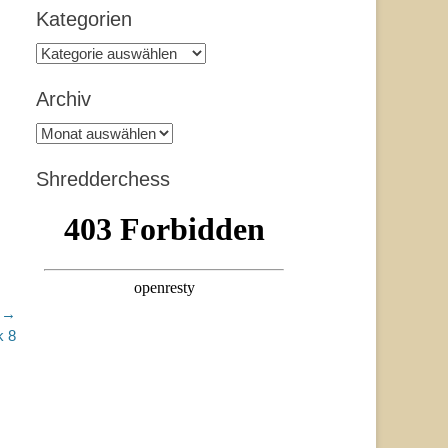
Kategorien
Kategorien
Archiv
Archiv
Shredderchess
r →
k 8