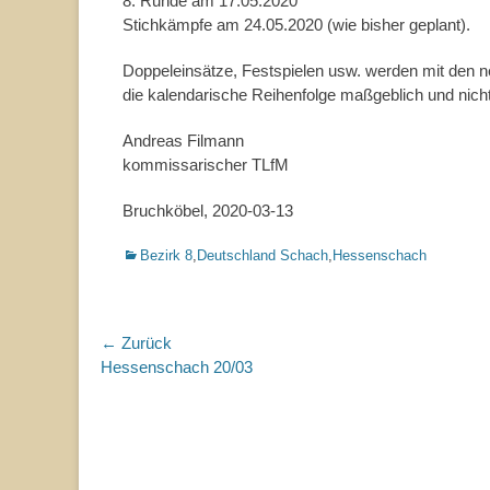
8. Runde am 17.05.2020
Stichkämpfe am 24.05.2020 (wie bisher geplant).
Doppeleinsätze, Festspielen usw. werden mit den n
die kalendarische Reihenfolge maßgeblich und nic
Andreas Filmann
kommissarischer TLfM
Bruchköbel, 2020-03-13
Kategorien
Bezirk 8
,
Deutschland Schach
,
Hessenschach
Beitragsnavigation
← Zurück
Vorhergehender
Hessenschach 20/03
Beitrag: