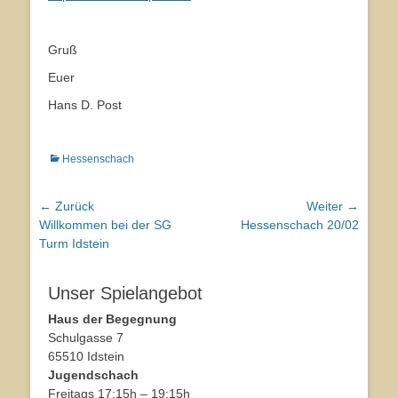
Gruß
Euer
Hans D. Post
Kategorien
Hessenschach
Beitragsnavigation
← Zurück
Weiter →
Vorhergehender
Willkommen bei der SG
Nächster
Hessenschach 20/02
Beitrag:
Turm Idstein
Beitrag:
Unser Spielangebot
Haus der Begegnung
Schulgasse 7
65510 Idstein
Jugendschach
Freitags 17:15h – 19:15h