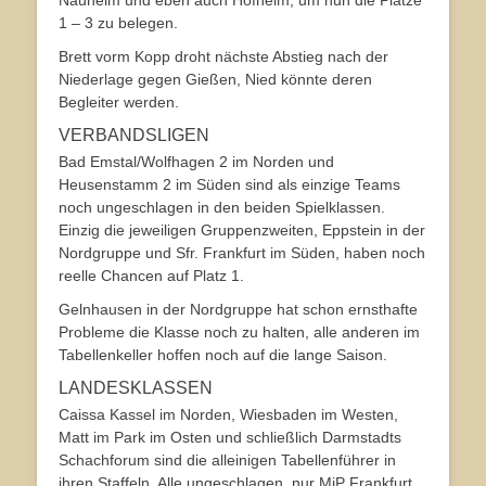
Nauheim und eben auch Hofheim, um nun die Plätze
1 – 3 zu belegen.
Brett vorm Kopp droht nächste Abstieg nach der
Niederlage gegen Gießen, Nied könnte deren
Begleiter werden.
VERBANDSLIGEN
Bad Emstal/Wolfhagen 2 im Norden und
Heusenstamm 2 im Süden sind als einzige Teams
noch ungeschlagen in den beiden Spielklassen.
Einzig die jeweiligen Gruppenzweiten, Eppstein in der
Nordgruppe und Sfr. Frankfurt im Süden, haben noch
reelle Chancen auf Platz 1.
Gelnhausen in der Nordgruppe hat schon ernsthafte
Probleme die Klasse noch zu halten, alle anderen im
Tabellenkeller hoffen noch auf die lange Saison.
LANDESKLASSEN
Caissa Kassel im Norden, Wiesbaden im Westen,
Matt im Park im Osten und schließlich Darmstadts
Schachforum sind die alleinigen Tabellenführer in
ihren Staffeln. Alle ungeschlagen, nur MiP Frankfurt