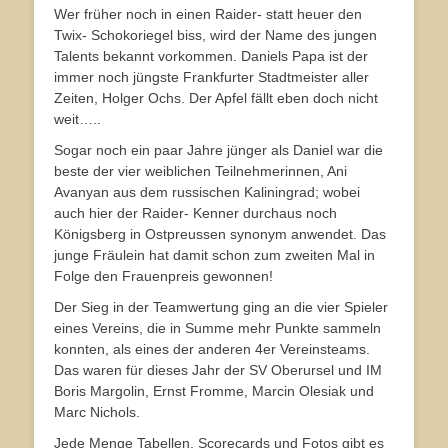
Wer früher noch in einen Raider- statt heuer den
Twix- Schokoriegel biss, wird der Name des jungen
Talents bekannt vorkommen. Daniels Papa ist der
immer noch jüngste Frankfurter Stadtmeister aller
Zeiten, Holger Ochs. Der Apfel fällt eben doch nicht
weit…..
Sogar noch ein paar Jahre jünger als Daniel war die
beste der vier weiblichen Teilnehmerinnen, Ani
Avanyan aus dem russischen Kaliningrad; wobei
auch hier der Raider- Kenner durchaus noch
Königsberg in Ostpreussen synonym anwendet. Das
junge Fräulein hat damit schon zum zweiten Mal in
Folge den Frauenpreis gewonnen!
Der Sieg in der Teamwertung ging an die vier Spieler
eines Vereins, die in Summe mehr Punkte sammeln
konnten, als eines der anderen 4er Vereinsteams.
Das waren für dieses Jahr der SV Oberursel und IM
Boris Margolin, Ernst Fromme, Marcin Olesiak und
Marc Nichols.
Jede Menge Tabellen, Scorecards und Fotos gibt es