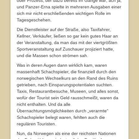
oder Prozess, der dazu bereits im Gange war; ach ja,
und Panzer-Erna spielte in mehreren Ausgaben einer
sich mir nicht erschließenden wichtigen Rolle im
Tagesgeschehen.
Die Dienstleister auf der Straße, also Taxifahrer,
Kellner, Verkäufer, ließen so gar kein gutes Haar an
der Veranstaltung, da man das mit der viertgrößten
Sportveranstaltung auf Zuschauer projiziert hatte,
und die Massen schon strömen sah.
Was in deren Augen dann wirklich kam, waren
massenhaft Schachspieler, die finanziell durch den
norwegischen Wechselkurs an den Rand des Ruins
getrieben, nach Einsparungspotentialen suchten.
Taxis, Restaurantbesuche, Museen, und alles sonst,
wofür der Tourist sein Geld rausschmeißt, waren da
nicht enthalten. Und da alle
Übernachtungsmöglichkeiten durch „verarmte“
Schachspieler belegt waren, fehlten auch die
regulären Touristen.
Nun, da Norwegen als eine der reichsten Nationen