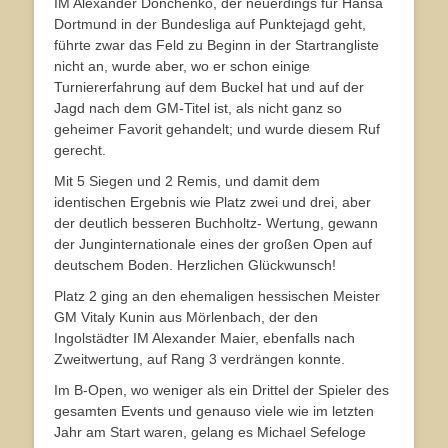
IM Alexander Donchenko, der neuerdings für Hansa
Dortmund in der Bundesliga auf Punktejagd geht,
führte zwar das Feld zu Beginn in der Startrangliste
nicht an, wurde aber, wo er schon einige
Turniererfahrung auf dem Buckel hat und auf der
Jagd nach dem GM-Titel ist, als nicht ganz so
geheimer Favorit gehandelt; und wurde diesem Ruf
gerecht.
Mit 5 Siegen und 2 Remis, und damit dem
identischen Ergebnis wie Platz zwei und drei, aber
der deutlich besseren Buchholtz- Wertung, gewann
der Junginternationale eines der großen Open auf
deutschem Boden. Herzlichen Glückwunsch!
Platz 2 ging an den ehemaligen hessischen Meister
GM Vitaly Kunin aus Mörlenbach, der den
Ingolstädter IM Alexander Maier, ebenfalls nach
Zweitwertung, auf Rang 3 verdrängen konnte.
Im B-Open, wo weniger als ein Drittel der Spieler des
gesamten Events und genauso viele wie im letzten
Jahr am Start waren, gelang es Michael Sefeloge