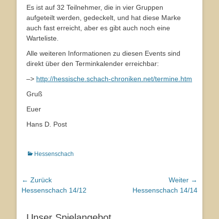
Es ist auf 32 Teilnehmer, die in vier Gruppen
aufgeteilt werden, gedeckelt, und hat diese Marke
auch fast erreicht, aber es gibt auch noch eine
Warteliste.
Alle weiteren Informationen zu diesen Events sind
direkt über den Terminkalender erreichbar:
–>
http://hessische.schach-chroniken.net/termine.htm
Gruß
Euer
Hans D. Post
Kategorien
Hessenschach
Beitragsnavigation
← Zurück
Weiter →
Vorhergehender
Hessenschach 14/12
Nächster
Hessenschach 14/14
Beitrag:
Beitrag:
Unser Spielangebot