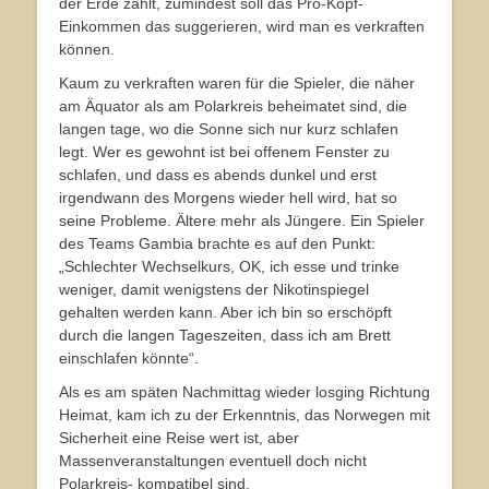
der Erde zählt, zumindest soll das Pro-Kopf-
Einkommen das suggerieren, wird man es verkraften
können.
Kaum zu verkraften waren für die Spieler, die näher
am Äquator als am Polarkreis beheimatet sind, die
langen tage, wo die Sonne sich nur kurz schlafen
legt. Wer es gewohnt ist bei offenem Fenster zu
schlafen, und dass es abends dunkel und erst
irgendwann des Morgens wieder hell wird, hat so
seine Probleme. Ältere mehr als Jüngere. Ein Spieler
des Teams Gambia brachte es auf den Punkt:
„Schlechter Wechselkurs, OK, ich esse und trinke
weniger, damit wenigstens der Nikotinspiegel
gehalten werden kann. Aber ich bin so erschöpft
durch die langen Tageszeiten, dass ich am Brett
einschlafen könnte“.
Als es am späten Nachmittag wieder losging Richtung
Heimat, kam ich zu der Erkenntnis, das Norwegen mit
Sicherheit eine Reise wert ist, aber
Massenveranstaltungen eventuell doch nicht
Polarkreis- kompatibel sind.