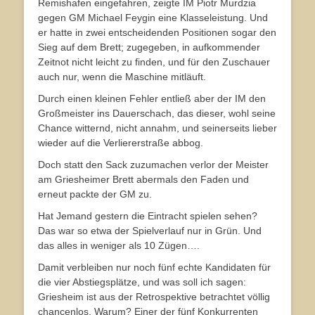
Remishafen eingefahren, zeigte IM Piotr Murdzia
gegen GM Michael Feygin eine Klasseleistung. Und
er hatte in zwei entscheidenden Positionen sogar den
Sieg auf dem Brett; zugegeben, in aufkommender
Zeitnot nicht leicht zu finden, und für den Zuschauer
auch nur, wenn die Maschine mitläuft.
Durch einen kleinen Fehler entließ aber der IM den
Großmeister ins Dauerschach, das dieser, wohl seine
Chance witternd, nicht annahm, und seinerseits lieber
wieder auf die Verliererstraße abbog.
Doch statt den Sack zuzumachen verlor der Meister
am Griesheimer Brett abermals den Faden und
erneut packte der GM zu.
Hat Jemand gestern die Eintracht spielen sehen?
Das war so etwa der Spielverlauf nur in Grün. Und
das alles in weniger als 10 Zügen….
Damit verbleiben nur noch fünf echte Kandidaten für
die vier Abstiegsplätze, und was soll ich sagen:
Griesheim ist aus der Retrospektive betrachtet völlig
chancenlos. Warum? Einer der fünf Konkurrenten