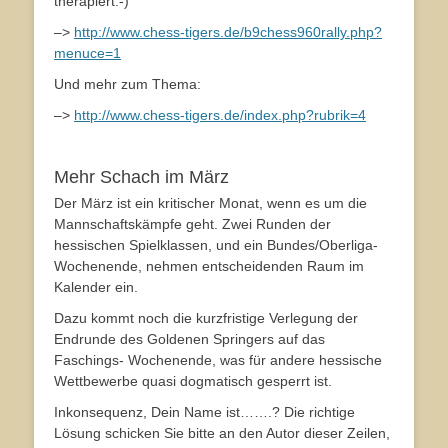
therapiert:-)
–>
http://www.chess-tigers.de/b9chess960rally.php?
menuce=1
Und mehr zum Thema:
–>
http://www.chess-tigers.de/index.php?rubrik=4
Mehr Schach im März
Der März ist ein kritischer Monat, wenn es um die
Mannschaftskämpfe geht. Zwei Runden der
hessischen Spielklassen, und ein Bundes/Oberliga-
Wochenende, nehmen entscheidenden Raum im
Kalender ein.
Dazu kommt noch die kurzfristige Verlegung der
Endrunde des Goldenen Springers auf das
Faschings- Wochenende, was für andere hessische
Wettbewerbe quasi dogmatisch gesperrt ist.
Inkonsequenz, Dein Name ist…….? Die richtige
Lösung schicken Sie bitte an den Autor dieser Zeilen,