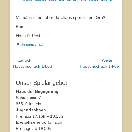
Mit närrischen, aber durchaus sportlichem Gruß
Euer
Hans D. Post
Kategorien
Hessenschach
Beitragsnavigation
← Zurück
Weiter →
Vorhergehender
Hessenschach 14/03
Nächster
Hessenschach 14/05
Beitrag:
Beitrag:
Unser Spielangebot
Haus der Begegnung
Schulgasse 7
65510 Idstein
Jugendschach
Freitags 17:15h – 19:15h
Erwachsene
treffen sich
Freitags ab 19:30h